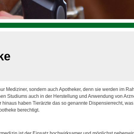
ke
t nur Mediziner, sondern auch Apotheker, denn sie werden im R
hen Studiums auch in der Herstellung und Anwendung von Arzne
r hinaus haben Tierärzte das so genannte Dispensierrecht, wa
potheke berechtigt.
rmedizin ist der Einsatz hochwirksamer und möglichst nebenw