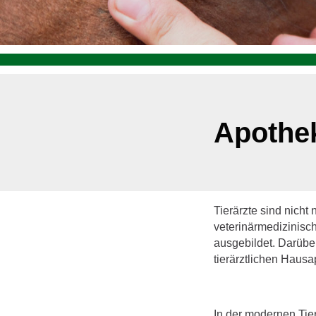
Apothe
Tierärzte sind nich
veterinärmedizinisc
ausgebildet. Darübe
tierärztlichen Hausa
In der modernen Tie