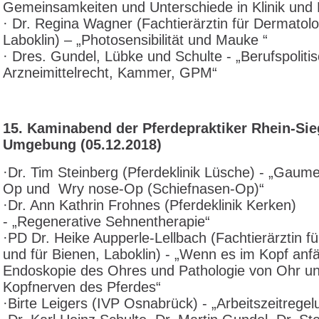
Gemeinsamkeiten und Unterschiede in Klinik und 
· Dr. Regina Wagner (Fachtierärztin für Dermatolo
Laboklin) – „Photosensibilität und Mauke “
· Dres. Gundel, Lübke und Schulte - „Berufspoliti
Arzneimittelrecht, Kammer, GPM“
15. Kaminabend der Pferdepraktiker Rhein-Si
Umgebung (05.12.2018)
·Dr. Tim Steinberg (Pferdeklinik Lüsche)
 - 
„Gaume
Op und Wry nose-Op (Schiefnasen-Op)“
·Dr. Ann Kathrin Frohnes (Pferdeklinik Kerken)
- „Regenerative Sehnentherapie“
·PD Dr. Heike Aupperle-Lellbach (Fachtierärztin fü
und für Bienen, Laboklin) -
„Wenn es im Kopf anf
Endoskopie des Ohres und Pathologie von Ohr u
Kopfnerven des Pferdes“
·Birte Leigers (IVP Osnabrück)
 - 
„Arbeitszeitrege