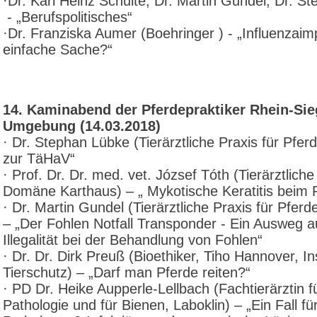
·Dr. Karl Heinz Schulte, Dr. Martin Gundel, Dr. S
 - 
„Berufspolitisches“
·Dr. Franziska Aumer (Boehringer ) -
„Influenzaim
einfache Sache?“
14. Kaminabend der Pferdepraktiker Rhein-Si
Umgebung (14.03.2018)
· Dr. Stephan Lübke (Tierärztliche Praxis für Pfer
zur TäHaV“
· Prof. Dr. Dr. med. vet. József Tóth (Tierärztliche 
Domäne Karthaus) – „ Mykotische Keratitis beim 
· Dr. Martin Gundel (Tierärztliche Praxis für Pferd
– „Der Fohlen Notfall Transponder - Ein Ausweg a
Illegalität bei der Behandlung von Fohlen“
· Dr. Dr. Dirk Preuß (Bioethiker, Tiho Hannover, Ins
Tierschutz) – „Darf man Pferde reiten?“
· PD Dr. Heike Aupperle-Lellbach (Fachtierärztin f
Pathologie und für Bienen, Laboklin) – „Ein Fall fü