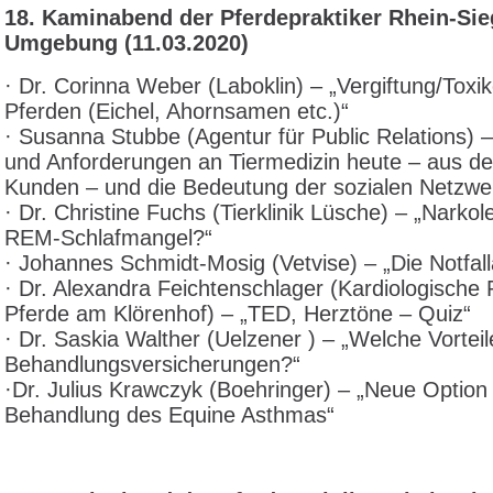
18
. Kaminabend der Pferdepraktiker Rhein-Si
Umgebung (11.03.2020)
· Dr. Corinna Weber (Laboklin) – „Vergiftung/Toxik
Pferden (Eichel, Ahornsamen etc.)“
· Susanna Stubbe (Agentur für Public Relations) – 
und Anforderungen an Tiermedizin heute – aus de
Kunden – und die Bedeutung der sozialen Netzwe
· Dr. Christine Fuchs (Tierklinik Lüsche) – „Narkol
REM-Schlafmangel?“
· Johannes Schmidt-Mosig (Vetvise) – „Die Notfal
· Dr. Alexandra Feichtenschlager (Kardiologische P
Pferde am Klörenhof) – „TED, Herztöne – Quiz“
· Dr. Saskia Walther (Uelzener ) – „Welche Vorteil
Behandlungsversicherungen?“
·Dr. Julius Krawczyk (Boehringer) – „Neue Option
Behandlung des Equine Asthmas“