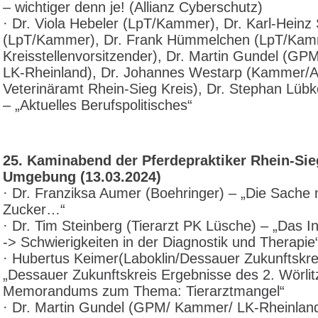
– wichtiger denn je! (Allianz Cyberschutz)
· Dr. Viola Hebeler (LpT/Kammer), Dr. Karl-Heinz 
(LpT/Kammer), Dr. Frank Hümmelchen (LpT/Kam
Kreisstellenvorsitzender), Dr. Martin Gundel (G
LK-Rheinland), Dr. Johannes Westarp (Kammer/Am
Veterinäramt Rhein-Sieg Kreis), Dr. Stephan Lübke
– „Aktuelles Berufspolitisches“
25. Kaminabend der Pferdepraktiker Rhein-Si
Umgebung (13.03.2024)
· Dr. Franziksa Aumer (Boehringer) – „Die Sache
Zucker…“
· Dr. Tim Steinberg (Tierarzt PK Lüsche) – „Das I
-> Schwierigkeiten in der Diagnostik und Therapie
· Hubertus Keimer(Laboklin/Dessauer Zukunftskre
„Dessauer Zukunftskreis Ergebnisse des 2. Wörlit
Memorandums zum Thema: Tierarztmangel“
· Dr. Martin Gundel (GPM/ Kammer/ LK-Rheinland)