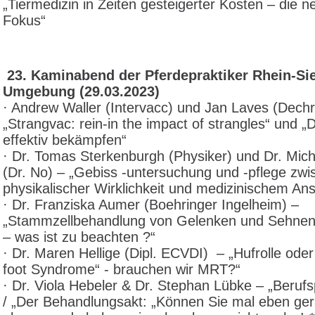
„Tiermedizin in Zeiten gesteigerter Kosten – die
Fokus“
23. Kaminabend der Pferdepraktiker Rhein-Si
Umgebung (29.03.2023)
· Andrew Waller (Intervacc) und Jan Laves (Dechr
„Strangvac: rein-in the impact of strangles“ und „
effektiv bekämpfen“
· Dr. Tomas Sterkenburgh (Physiker) und Dr. Mic
(Dr. No) – „Gebiss -untersuchung und -pflege zwi
physikalischer Wirklichkeit und medizinischem An
· Dr. Franziska Aumer (Boehringer Ingelheim) –
„Stammzellbehandlung von Gelenken und Sehnen
– was ist zu beachten ?“
· Dr. Maren Hellige (Dipl. ECVDI) – „Hufrolle ode
foot Syndrome“ - brauchen wir MRT?“
· Dr. Viola Hebeler & Dr. Stephan Lübke – „Berufsp
/ „Der Behandlungsakt: „Können Sie mal eben ge