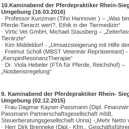
10.Kaminabend der Pferdepraktiker Rhein-Sie
Umgebung (16.03.2016)
· Professor Kunzman (Tiho Hannover ) – „Was bin 
Pferde-Tierarzt wert?, Ethik in der Tiermedizin“
· Virtic Vet GmbH, Michael Stausberg – „Zeiterfas
Tierärzte“
· Kim Middeldorf - „Umsatzsteigerung mit Hilfe d
· Freimut Scholl (MBST Veterinär Repräsentant) -
„KerspinResonanzTherapie“
· Dr. Viola Hebeler (FTA für Pferde, Reichshof) –
„Notdienstregelung“
9. Kaminabend der Pferdepraktiker Rhein- Sie
Umgebung (02.12.2015)
· Frau Dagmar Kayser-Passmann (Dipl. Finanzwirt
Passmann Partnerschaftsgesellschaft mbB,
Steuerberatungsgesellschaft Unna) -„Mehr Netto 
· Herr Dirk Brenneke (Dipl.- Kfm., Geschäftsführer 